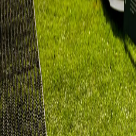
Utveckling & UI/UX
Hemsida