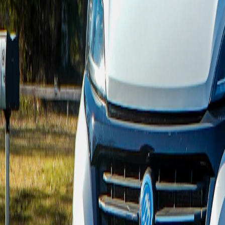
Utveckling & UI/UX
Hemsida