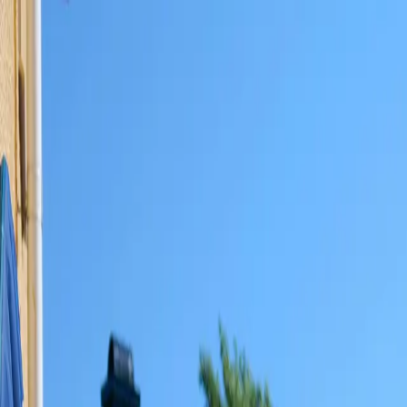
Tjänster
Inrikting