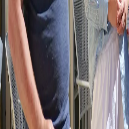
Utveckling & UI/UX
Hemsida