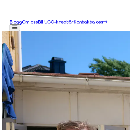
hastighet
Se hur din sajt presterar i
SEO-analys
sökresultaten
Testa om du syns när
GEO-analys
någon frågar AI
Blogg
Om oss
Bli UGC-kreatör
Kontakta oss